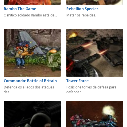
Rambo The Game
Rebellion Species
O mítico soldado Rambo está de...
Matar os rebeldes.
Commando: Battle of Britain
Tower Force
Defenda os aliados dos ataques
Posicione torres de defesa para
das...
defender...