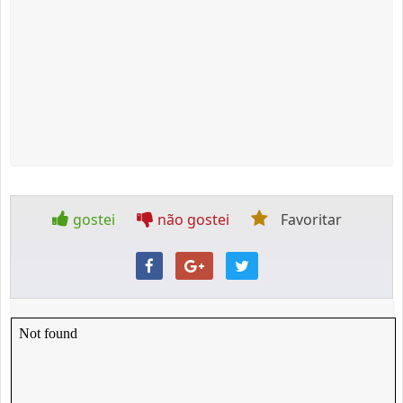
gostei
não gostei
Favoritar