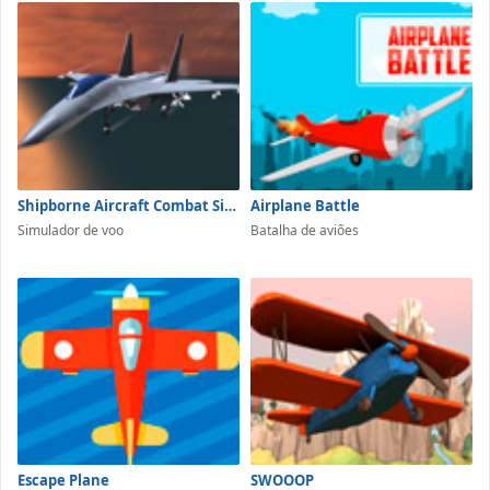
Shipborne Aircraft Combat Simulator
Airplane Battle
Simulador de voo
Batalha de aviões
Escape Plane
SWOOOP