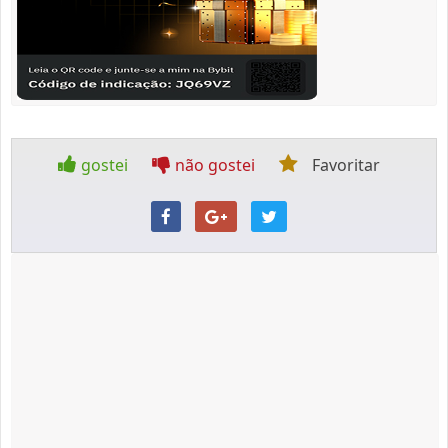
gostei
não gostei
Favoritar