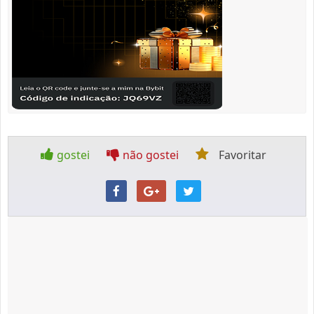
gostei
não gostei
Favoritar