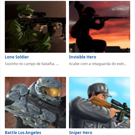
Lone Soldier
Invisible Hero
Sozinho no campo de batalha. ...
Acabe com a retaguarda do exér...
Battle Los Angeles
Sniper Hero