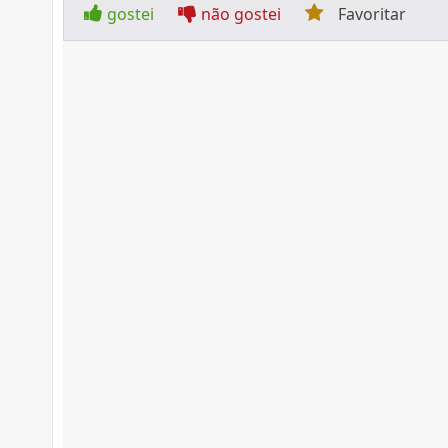
gostei
não gostei
Favoritar