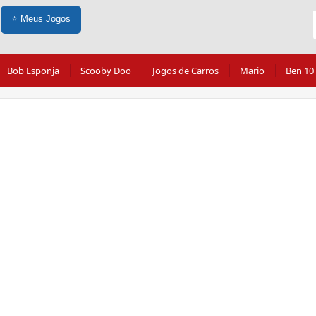
⭐
Meus Jogos
Bob Esponja
Scooby Doo
Jogos de Carros
Mario
Ben 10