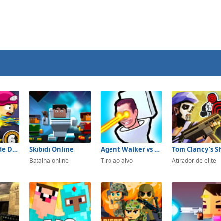
Zombie Parade Defense 6
Skibidi Online
Agent Walker vs Skibidi Toilets
Batalha online
Tiro ao alvo
Atirador de elite