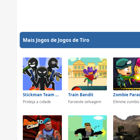
Mais Jogos de Jogos de Tiro
Stickman Team Detroit
Train Bandit
Proteja a cidade
Faroeste selvagem
Elimine zumbis