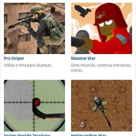
Pro Sniper
Massive War
Utilize a mira para alcançar...
Gere recursos, construa estruturas,
treine...
Sniper Hostile Territory
Heliguardian War