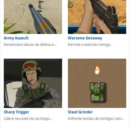
Army Assault
Warzone Getaway
Desenvolva táticas de defesa e...
Derrote o exército inimigo.
Sharp Trigger
Steel Grinder
Lidere seu exército ao longo...
Enfrente hordas de inimigos com...