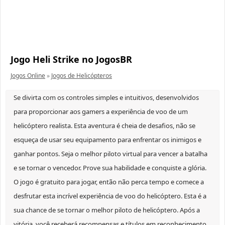
Jogo Heli Strike no JogosBR
Jogos Online
»
Jogos de Helicópteros
Se divirta com os controles simples e intuitivos, desenvolvidos
para proporcionar aos gamers a experiência de voo de um
helicóptero realista. Esta aventura é cheia de desafios, não se
esqueça de usar seu equipamento para enfrentar os inimigos e
ganhar pontos. Seja o melhor piloto virtual para vencer a batalha
e se tornar o vencedor. Prove sua habilidade e conquiste a glória.
O jogo é gratuito para jogar, então não perca tempo e comece a
desfrutar esta incrível experiência de voo do helicóptero. Esta é a
sua chance de se tornar o melhor piloto de helicóptero. Após a
vitória, você receberá recompensas e títulos em reconhecimento