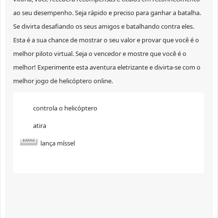
ao seu desempenho. Seja rápido e preciso para ganhar a batalha.
Se divirta desafiando os seus amigos e batalhando contra eles.
Esta é a sua chance de mostrar o seu valor e provar que você é o
melhor piloto virtual. Seja o vencedor e mostre que você é o
melhor! Experimente esta aventura eletrizante e divirta-se com o
melhor jogo de helicóptero online.
controla o helicóptero
atira
lança míssel