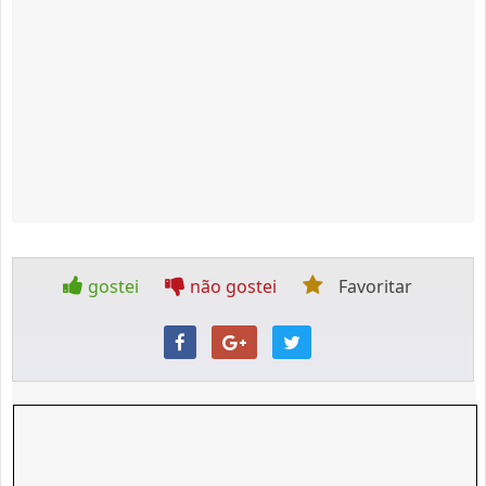
gostei
não gostei
Favoritar