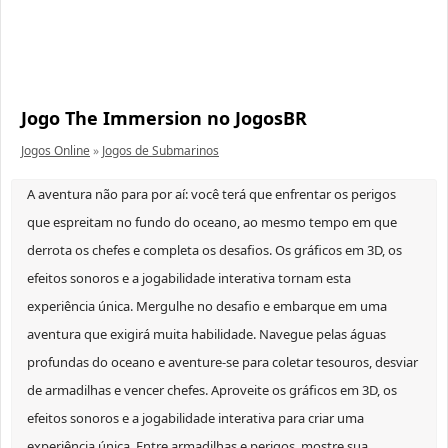
Jogo The Immersion no JogosBR
Jogos Online
»
Jogos de Submarinos
A aventura não para por aí: você terá que enfrentar os perigos
que espreitam no fundo do oceano, ao mesmo tempo em que
derrota os chefes e completa os desafios. Os gráficos em 3D, os
efeitos sonoros e a jogabilidade interativa tornam esta
experiência única. Mergulhe no desafio e embarque em uma
aventura que exigirá muita habilidade. Navegue pelas águas
profundas do oceano e aventure-se para coletar tesouros, desviar
de armadilhas e vencer chefes. Aproveite os gráficos em 3D, os
efeitos sonoros e a jogabilidade interativa para criar uma
experiência única. Entre armadilhas e perigos, mostre sua