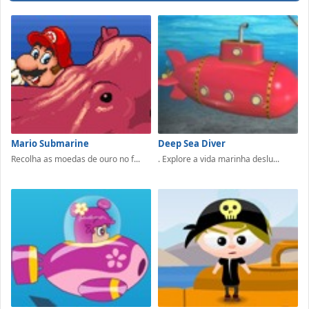
Mario Submarine
Deep Sea Diver
Recolha as moedas de ouro no f...
. Explore a vida marinha deslu...