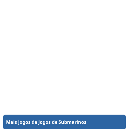
Mais Jogos de Jogos de Submarinos