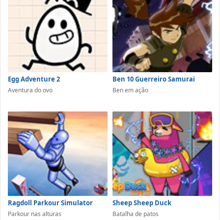
Egg Adventure 2
Ben 10 Guerreiro Samurai
Aventura do ovo
Ben em ação
Ragdoll Parkour Simulator
Sheep Sheep Duck
Parkour nas alturas
Batalha de patos