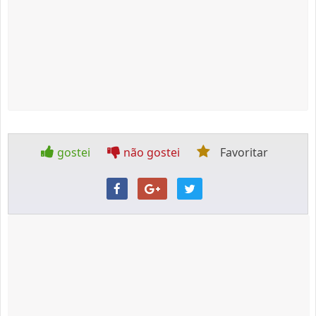
gostei
não gostei
Favoritar