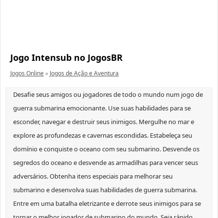
Jogo Intensub no JogosBR
Jogos Online
»
Jogos de Ação e Aventura
Desafie seus amigos ou jogadores de todo o mundo num jogo de
guerra submarina emocionante. Use suas habilidades para se
esconder, navegar e destruir seus inimigos. Mergulhe no mar e
explore as profundezas e cavernas escondidas. Estabeleça seu
domínio e conquiste o oceano com seu submarino. Desvende os
segredos do oceano e desvende as armadilhas para vencer seus
adversários. Obtenha itens especiais para melhorar seu
submarino e desenvolva suas habilidades de guerra submarina.
Entre em uma batalha eletrizante e derrote seus inimigos para se
tornar o melhor jogador de submarino do mundo. Seja rápido,