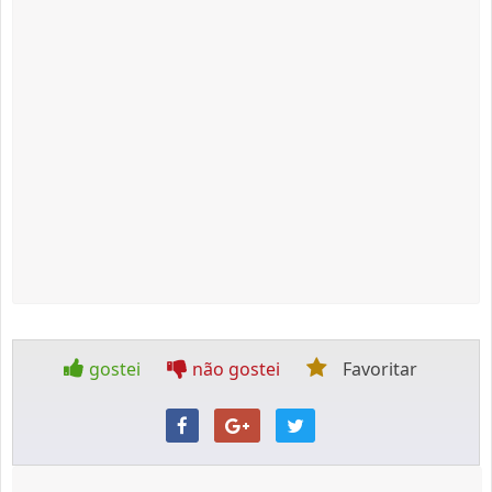
gostei
não gostei
Favoritar