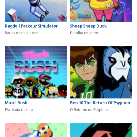
Ragdoll Parkour Simulator
Sheep Sheep Duck
Parkour nas alturas
Batalha de patos
Music Rush
Ben 10 The Return Of Psyphon
Escalada musical
O Retorno de Psyphon.