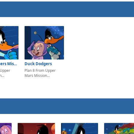
Duck Dodgers Mission 2
Duck Dodgers
 Upper
Plan 8 From Upper
...
Mars Mission...