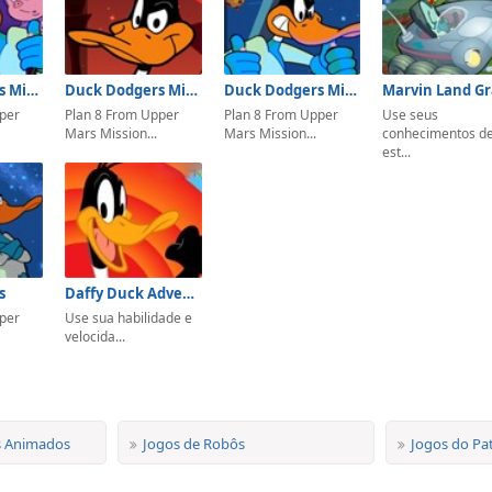
Duck Dodgers Mission 4
Duck Dodgers Mission 3
Duck Dodgers Mission 2
Marvin Land G
per
Plan 8 From Upper
Plan 8 From Upper
Use seus
Mars Mission...
Mars Mission...
conhecimentos d
est...
s
Daffy Duck Adventure
per
Use sua habilidade e
velocida...
s Animados
Jogos de Robôs
Jogos do Pa