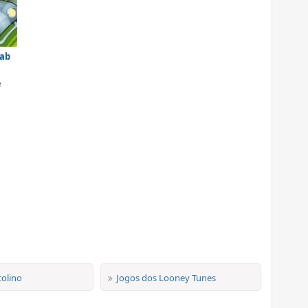
rab
e
tolino
Jogos dos Looney Tunes