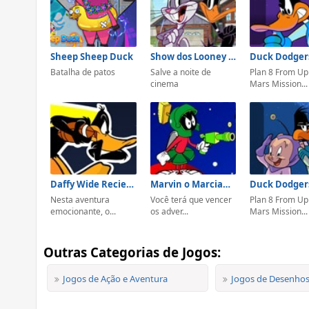
Sheep Sheep Duck
Show dos Looney Tunes
Batalha de patos
Salve a noite de
Plan 8 From Up
cinema
Mars Mission...
Daffy Wide Reciever
Marvin o Marciano Versus Terra
Duck Dodger
Nesta aventura
Você terá que vencer
Plan 8 From Up
emocionante, o...
os adver...
Mars Mission...
Outras Categorias de Jogos:
Jogos de Ação e Aventura
Jogos de Desenho