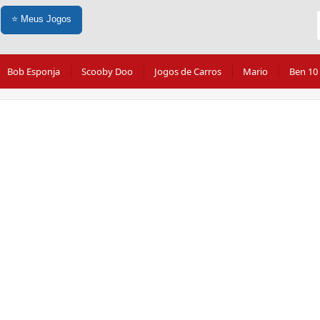
⭐
Meus Jogos
Bob Esponja
Scooby Doo
Jogos de Carros
Mario
Ben 10