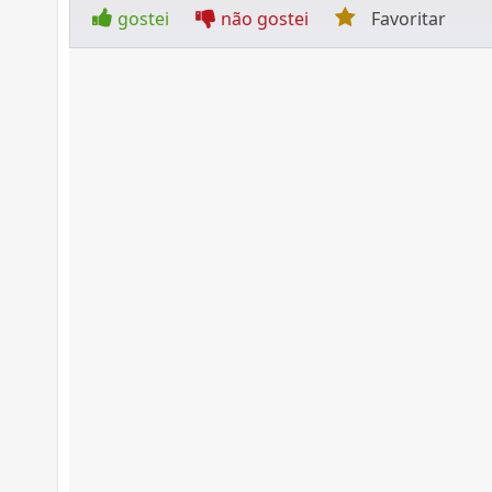
gostei
não gostei
Favoritar