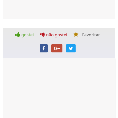
gostei
não gostei
Favoritar