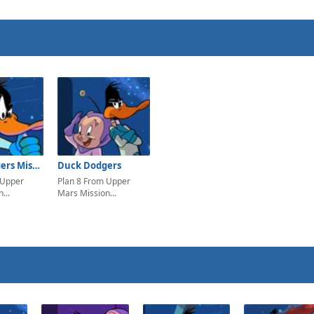
Duck Dodgers Mission 2
Duck Dodgers
 Upper
Plan 8 From Upper
...
Mars Mission...