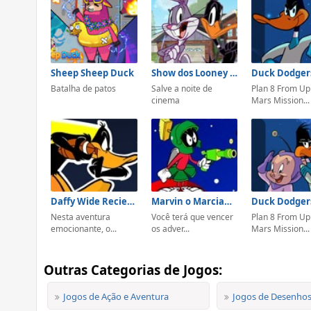
Sheep Sheep Duck
Show dos Looney Tunes
Batalha de patos
Salve a noite de
Plan 8 From Up
cinema
Mars Mission...
Daffy Wide Reciever
Marvin o Marciano Versus Terra
Duck Dodger
Nesta aventura
Você terá que vencer
Plan 8 From Up
emocionante, o...
os adver...
Mars Mission...
Outras Categorias de Jogos:
Jogos de Ação e Aventura
Jogos de Desenho