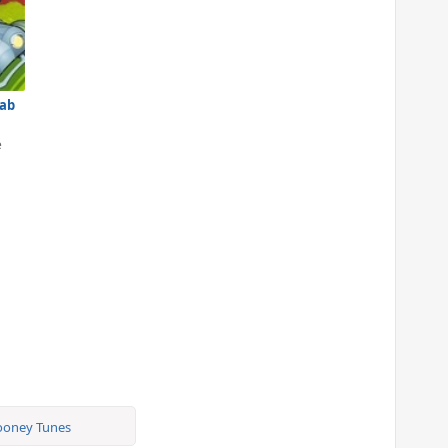
rab
e
ooney Tunes