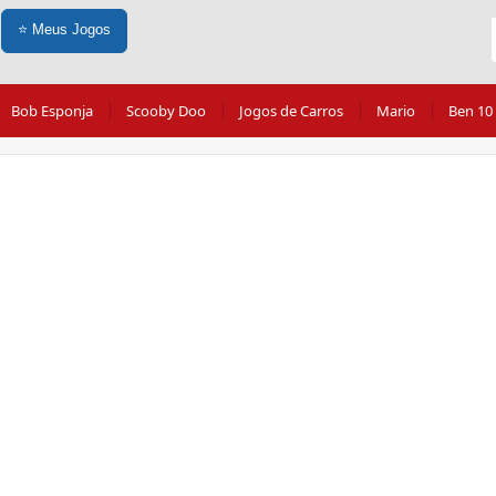
⭐
Meus Jogos
Bob Esponja
Scooby Doo
Jogos de Carros
Mario
Ben 10