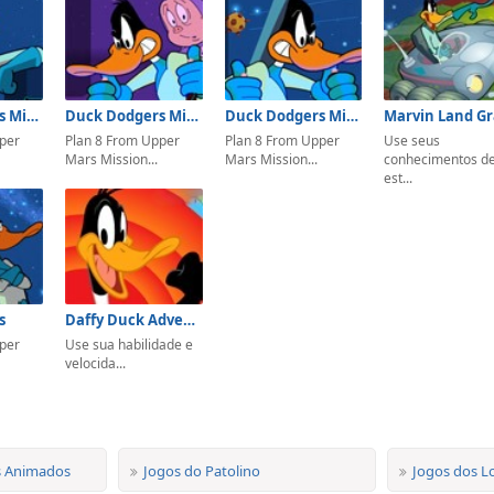
Duck Dodgers Mission 5
Duck Dodgers Mission 4
Duck Dodgers Mission 2
Marvin Land G
per
Plan 8 From Upper
Plan 8 From Upper
Use seus
Mars Mission...
Mars Mission...
conhecimentos d
est...
s
Daffy Duck Adventure
per
Use sua habilidade e
velocida...
s Animados
Jogos do Patolino
Jogos dos L