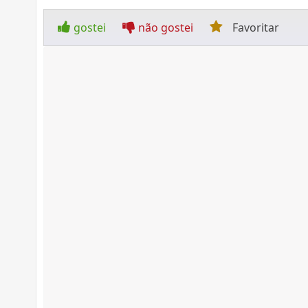
gostei
não gostei
Favoritar