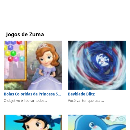
Jogos de Zuma
Bolas Coloridas da Princesa Sofia
Beyblade Blitz
O objetivo é liberar todos...
Você vai ter que usar...