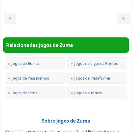
Relacionadas Jogos de Zuma
Jogos de Bolhas
Jogos de Ligar os Pontos
Jogos de Passatempo
Jogos de Plataforma
Jogos de Tetris
Jogos de Trincas
Sobre Jogos de Zuma
Você está à procura dos melhores jogos de Zuma? Então você veio ao