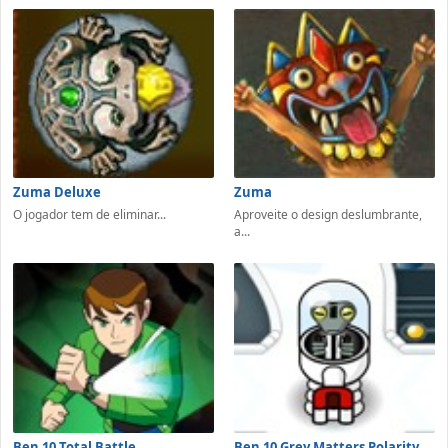
Zuma Deluxe
Zuma
O jogador tem de eliminar...
Aproveite o design deslumbrante,
a...
Ben 10 Total Battle
Ben 10 Grey Matters Polarity