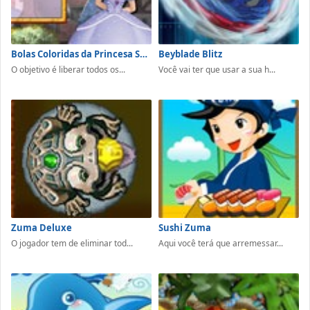
Bolas Coloridas da Princesa Sofia
Beyblade Blitz
O objetivo é liberar todos os...
Você vai ter que usar a sua h...
Zuma Deluxe
Sushi Zuma
O jogador tem de eliminar tod...
Aqui você terá que arremessar...