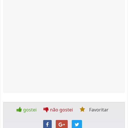
gostei
não gostei
Favoritar