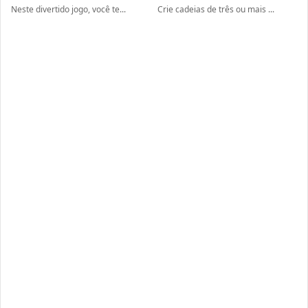
Neste divertido jogo, você te...
Crie cadeias de três ou mais ...