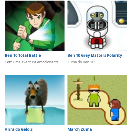
Ben 10 Total Battle
Ben 10 Grey Matters Polarity
Com uma aventura emocionante,...
Zuma do Ben 10!
A Era do Gelo 2
March Zuma