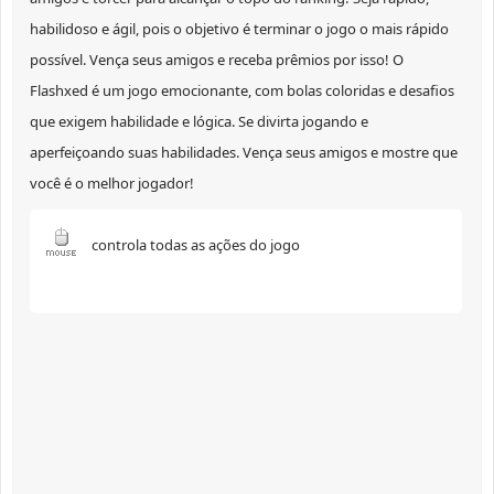
habilidoso e ágil, pois o objetivo é terminar o jogo o mais rápido
possível. Vença seus amigos e receba prêmios por isso! O
Flashxed é um jogo emocionante, com bolas coloridas e desafios
que exigem habilidade e lógica. Se divirta jogando e
aperfeiçoando suas habilidades. Vença seus amigos e mostre que
você é o melhor jogador!
controla todas as ações do jogo