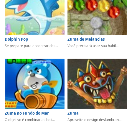
Dolphin Pop
Zuma de Melancias
Se prepare para encontrar des...
Você precisará usar sua habil...
Zuma no Fundo do Mar
Zuma
O objetivo é combinar as boli...
Aproveite o design deslumbran...