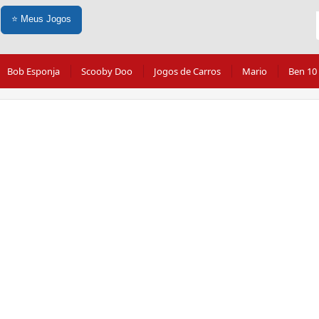
⭐
Meus Jogos
Bob Esponja
Scooby Doo
Jogos de Carros
Mario
Ben 10