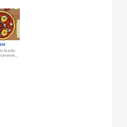
zza
es ficarão
 Gerencie...