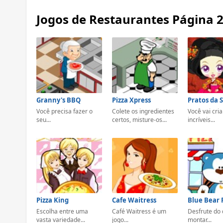
Jogos de Restaurantes Página 
Granny's BBQ
Pizza Xpress
Pratos da 
Você precisa fazer o
Colete os ingredientes
Você vai cria
seu...
certos, misture-os...
incríveis...
Pizza King
Cafe Waitress
Blue Bear 
Escolha entre uma
Café Waitress é um
Desfrute do 
vasta variedade...
jogo...
montar...