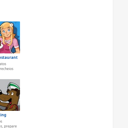
estaurant
atos
 recheios
king
os
es, prepare