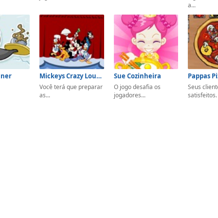
a...
iner
Mickeys Crazy Lounge
Sue Cozinheira
Pappas Pi
Você terá que preparar
O jogo desafia os
Seus client
as...
jogadores...
satisfeitos.