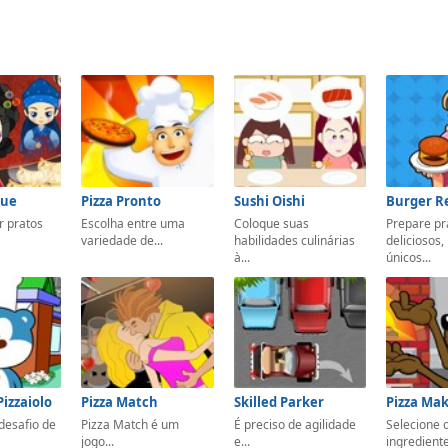
2
Sue
Pizza Pronto
Sushi Oishi
Burger R
r pratos
Escolha entre uma
Coloque suas
Prepare pr
variedade de...
habilidades culinárias
deliciosos,
à...
únicos...
Pizzaiolo
Pizza Match
Skilled Parker
Pizza Ma
desafio de
Pizza Match é um
É preciso de agilidade
Selecione 
jogo...
e...
ingredient