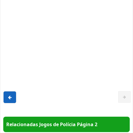
Relacionadas Jogos de Polícia Página 2