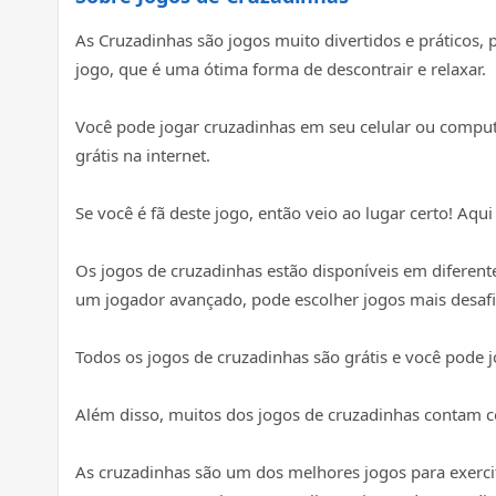
As Cruzadinhas são jogos muito divertidos e práticos,
jogo, que é uma ótima forma de descontrair e relaxar.
Você pode jogar cruzadinhas em seu celular ou computa
grátis na internet.
Se você é fã deste jogo, então veio ao lugar certo! Aqui
Os jogos de cruzadinhas estão disponíveis em diferentes
um jogador avançado, pode escolher jogos mais desafi
Todos os jogos de cruzadinhas são grátis e você pode jo
Além disso, muitos dos jogos de cruzadinhas contam c
As cruzadinhas são um dos melhores jogos para exercita