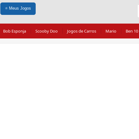
⭐
Meus Jogos
Bob Esponja
Scooby Doo
Jogos de Carros
Mario
Ben 10