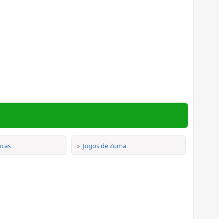
ncas
Jogos de Zuma