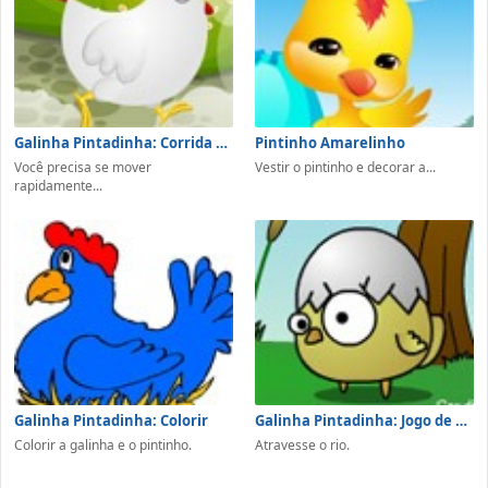
Galinha Pintadinha: Corrida de Obstáculos
Pintinho Amarelinho
Você precisa se mover
Vestir o pintinho e decorar a...
rapidamente...
Galinha Pintadinha: Colorir
Galinha Pintadinha: Jogo de Raciocínio
Colorir a galinha e o pintinho.
Atravesse o rio.