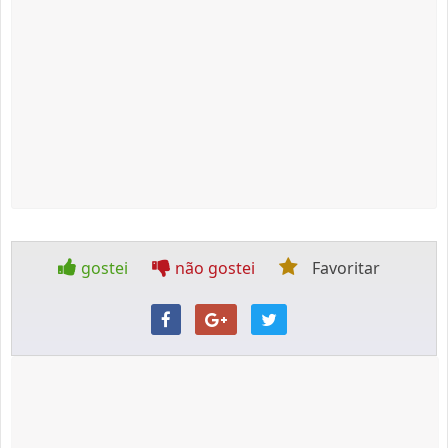
gostei
não gostei
Favoritar