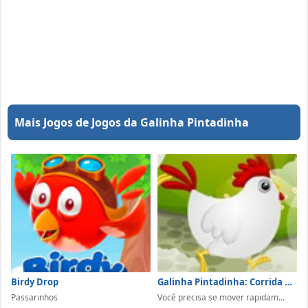
Mais Jogos de Jogos da Galinha Pintadinha
Birdy Drop
Galinha Pintadinha: Corrida de Obstáculos
Passarinhos
Você precisa se mover rapidam...