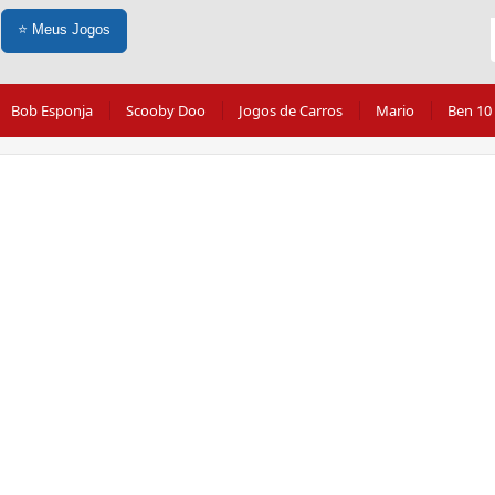
⭐
Meus Jogos
Bob Esponja
Scooby Doo
Jogos de Carros
Mario
Ben 10