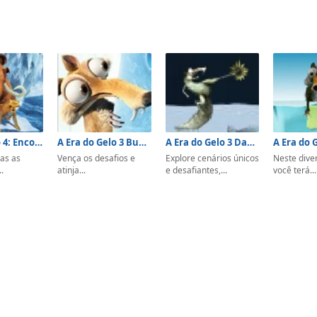
Era do Gelo 4: Encontre as Nozes
A Era do Gelo 3 Bubble Trouble
A Era do Gelo 3 Dawn Of The Dinosaurs
A Era do 
as as
Vença os desafios e
Explore cenários únicos
Neste diver
.
atinja...
e desafiantes,...
você terá...