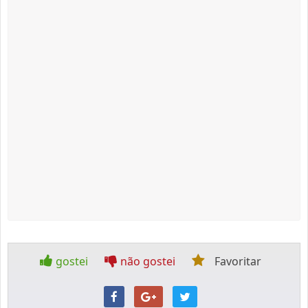
gostei
não gostei
Favoritar