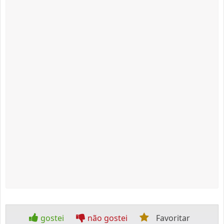
gostei
não gostei
Favoritar