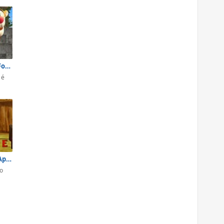
Ursinho Pooh: Formas das Sombras
 é
Ursinho Pooh: Aprender Inglês
no