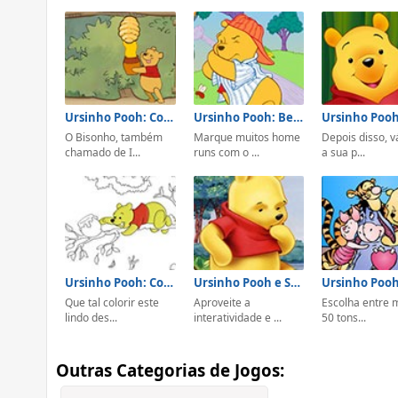
Ursinho Pooh: Colheita do Mel
Ursinho Pooh: Beisebol
O Bisonho, também
Marque muitos home
Depois disso, v
chamado de I...
runs com o ...
a sua p...
Ursinho Pooh: Colorir Desenho
Ursinho Pooh e Seus Amigos: Encontrar Objetos
Que tal colorir este
Aproveite a
Escolha entre 
lindo des...
interatividade e ...
50 tons...
Outras Categorias de Jogos: