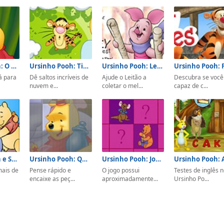
Ursinho Pooh: O Grande Show
Ursinho Pooh: Tigrão nas Nuvens
Ursinho Pooh: Leitão Colhendo Mel
á para
Dê saltos incríveis de
Ajude o Leitão a
Descubra se você
nuvem e...
coletar o mel...
capaz de c...
Ursinho Pooh e Seus Amigos: Colorir
Ursinho Pooh: Quebra-Cabeça
Ursinho Pooh: Jogo de Memória
mais de
Pense rápido e
O jogo possui
Testes de inglês 
encaixe as peç...
aproximadamente...
Ursinho Po...