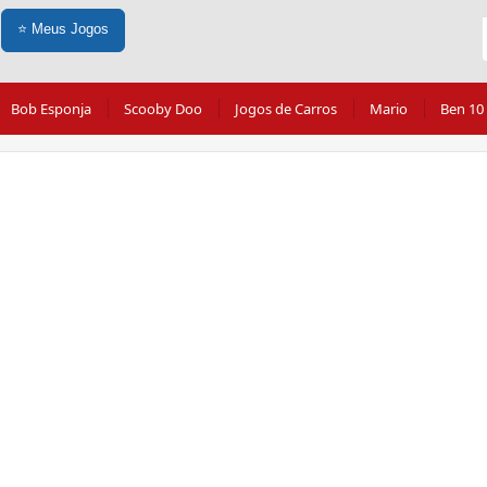
⭐
Meus Jogos
Bob Esponja
Scooby Doo
Jogos de Carros
Mario
Ben 10