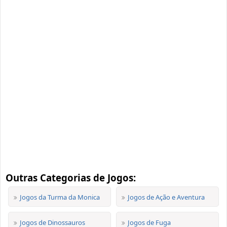
Outras Categorias de Jogos:
Jogos da Turma da Monica
Jogos de Ação e Aventura
Jogos de Dinossauros
Jogos de Fuga