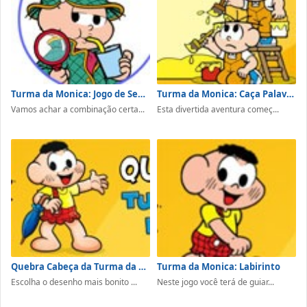
Turma da Monica: Jogo de Senha
Turma da Monica: Caça Palavras
Vamos achar a combinação certa...
Esta divertida aventura começ...
Quebra Cabeça da Turma da Monica
Turma da Monica: Labirinto
Escolha o desenho mais bonito ...
Neste jogo você terá de guiar...