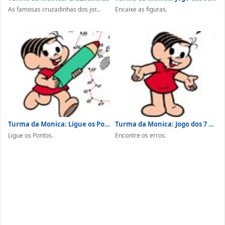
As famosas cruzadinhas dos jor...
Encaixe as figuras.
Turma da Monica: Ligue os Pontos
Turma da Monica: Jogo dos 7 Erros
Ligue os Pontos.
Encontre os erros.