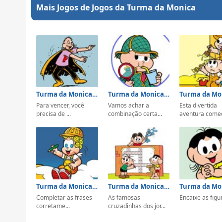
Mais Jogos de Jogos da Turma da Monica
Turma da Monica: Derrote o Capitão Feio
Turma da Monica: Jogo de Senha
Para vencer, você
Vamos achar a
Esta divertida
precisa de ...
combinação certa...
aventura começ
Turma da Monica: Ordenar Frases
Turma da Monica: Cruzadinhas
Completar as frases
As famosas
Encaixe as figu
corretame...
cruzadinhas dos jor...