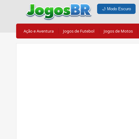
🌙
Modo Escuro
Ação e Aventura
Jogos de Futebol
Jogos de Motos