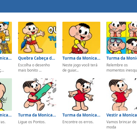
Turma da Monica: Caça Palavras
Quebra Cabeça da Turma da Monica
Turma da Monica: Labirinto
Escolha o desenho
Neste jogo você terá
Relembre os
...
mais bonito ...
de guiar...
momentos inesque
Turma da Monica: Jogo das Sombras
Turma da Monica: Ligue os Pontos
Turma da Monica: Jogo dos 7 Erros
Vestir a Monic
ras.
Ligue os Pontos.
Encontre os erros.
Vamos brincar de
moda