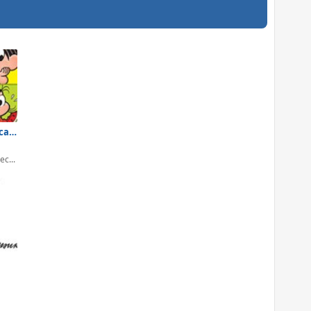
Turma da Monica: Jogo da Memória
c...
a