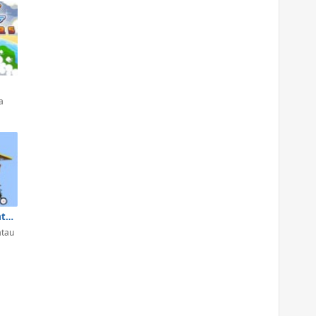
a
Zé Colmeia e Catatau: Voando de Ultraleve
atau