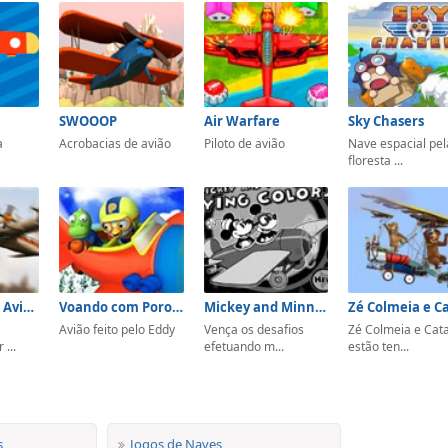
SWOOOP
Air Warfare
Sky Chasers
a
Acrobacias de avião
Piloto de avião
Nave espacial pel
floresta ...
Simulador de Avião
Voando com Pororo e Crong
Mickey and Minnie in Flying Colors
Avião feito pelo Eddy
Vença os desafios
Zé Colmeia e Cat
...
efetuando m...
estão ten...
s
Jogos de Naves