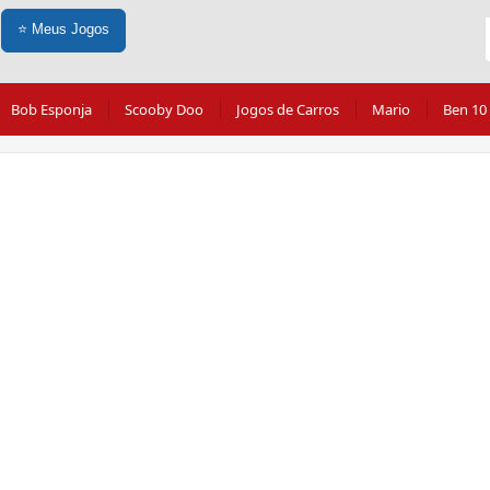
⭐
Meus Jogos
Bob Esponja
Scooby Doo
Jogos de Carros
Mario
Ben 10