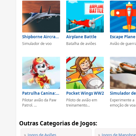
Shipborne Aircraft Combat Simulator
Airplane Battle
Escape Plane
Simulador de voo
Batalha de aviões
Avião de guerr
Patrulha Canina: Patrulha Do Ar
Pocket Wings WW2
Pilotar avião da Paw
Piloto de avião em
Experimente a
Patrol. ...
treinamento...
emoção de voar 
Outras Categorias de Jogos:
Jogos de Aviões
Jogos de Manobra