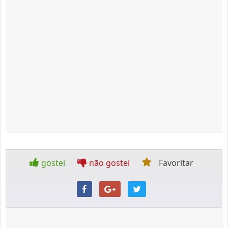
gostei
não gostei
Favoritar