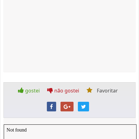
gostei
não gostei
Favoritar