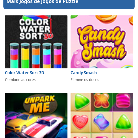
Mais Jogos de Jogos de Puzzle
Color Water Sort 3D
Candy Smash
Combine as cores
Elimine os doces