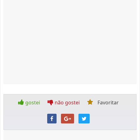
gostei
não gostei
Favoritar