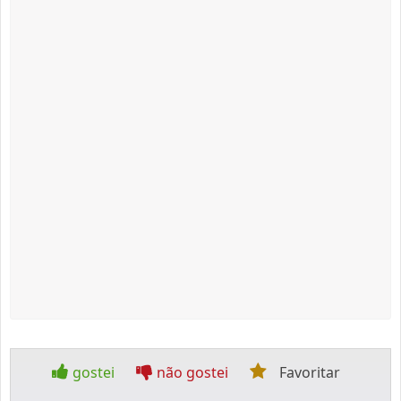
gostei
não gostei
Favoritar