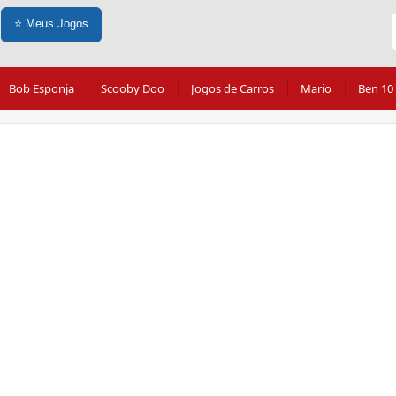
⭐
Meus Jogos
Bob Esponja
Scooby Doo
Jogos de Carros
Mario
Ben 10