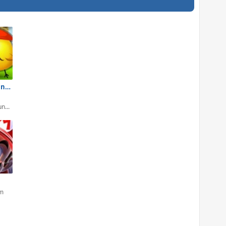
Galinha Pintadinha: Super Irmãs
n...
em