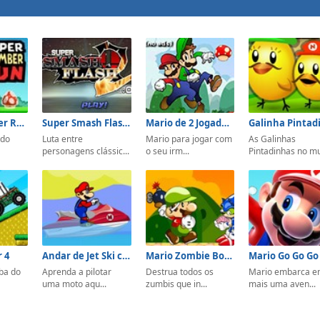
Super Plumber Run
Super Smash Flash 2 v0.9b
Mario de 2 Jogadores
 do
Luta entre
Mario para jogar com
As Galinhas
personagens clássic...
o seu irm...
Pintadinhas no mu
r 4
Andar de Jet Ski com Mario
Mario Zombie Bomber
Mario Go Go Go
ba do
Aprenda a pilotar
Destrua todos os
Mario embarca 
uma moto aqu...
zumbis que in...
mais uma aven...