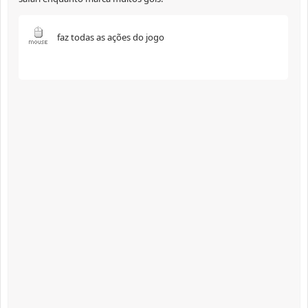
faz todas as ações do jogo