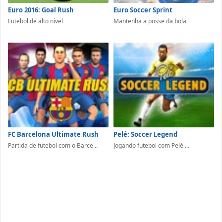
Euro 2016: Goal Rush
Euro Soccer Sprint
Futebol de alto nível
Mantenha a posse da bola
FC Barcelona Ultimate Rush
Pelé: Soccer Legend
Partida de futebol com o Barce...
Jogando futebol com Pelé ...