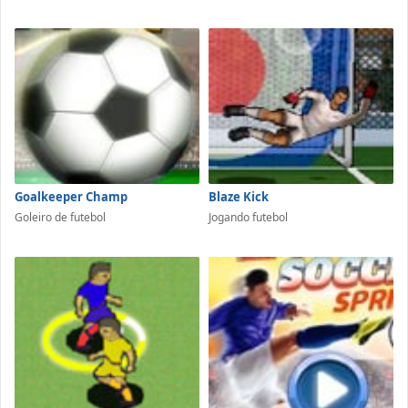
Goalkeeper Champ
Blaze Kick
Goleiro de futebol
Jogando futebol