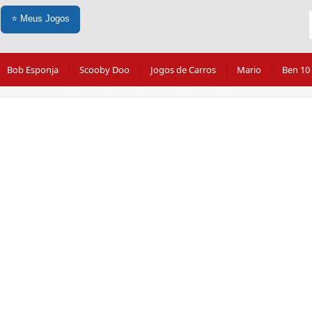
⭐
Meus Jogos
Bob Esponja
Scooby Doo
Jogos de Carros
Mario
Ben 10