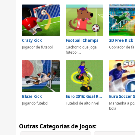
Crazy Kick
Football Champs
3D Free Kick
Jogador de futebol
Cachorro que joga
Cobrador de fa
futebol ...
Blaze Kick
Euro 2016: Goal Rush
Euro Soccer 
Jogando futebol
Futebol de alto nível
Mantenha a po
bola
Outras Categorias de Jogos: