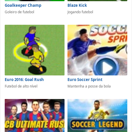
Goalkeeper Champ
Blaze Kick
Goleiro de futebol
Jogando futebol
Euro 2016: Goal Rush
Euro Soccer Sprint
Futebol de alto nível
Mantenha a posse da bola