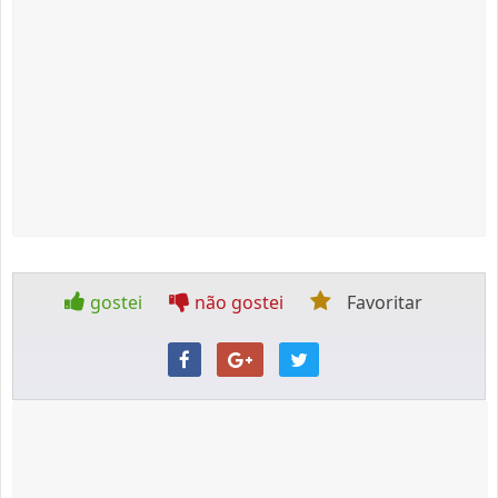
gostei
não gostei
Favoritar