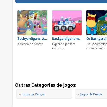
Backyardigans: Aprendendo o Alfabeto
Backyardigans missão marte
Aprenda o alfabeto.
Explore o planeta
Os Backyardig
marte. ...
estão de volt...
Outras Categorias de Jogos:
Jogos de Dançar
Jogos de Puzzle