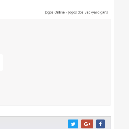
Jogos Online
»
Jogos dos Backyardigans