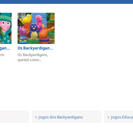
Os Backyardigans: Aventuras no Halloween
Os Backyardigans: Fábrica de Aventuras
ans
Os Backyardigans,
quintal como...
Jogos dos Backyardigans
Jogos Educa