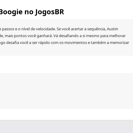
Boogie no JogosBR
ssos e o nível de velocidade. Se você acertar a sequência, Austin
de, mais pontos você ganhará. Vá desafiando a si mesmo para melhorar
O jogo desafia você a ser rápido com os movimentos e também a memorizar