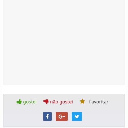
gostei
não gostei
Favoritar