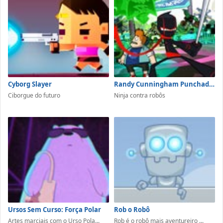
Cyborg Slayer
Randy Cunningham Punchademic
Ciborgue do futuro
Ninja contra robôs
Ursos Sem Curso: Força Polar
Rob o Robô
Artes marciais com o Urso Pola...
Rob é o robô mais aventureiro ...