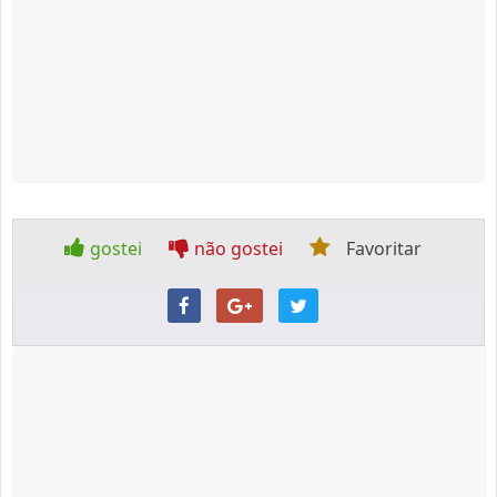
gostei
não gostei
Favoritar