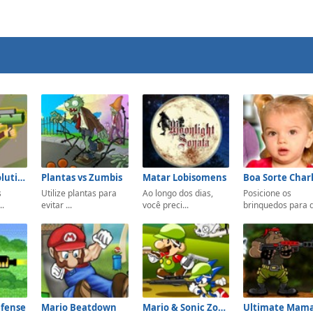
Redakai Revolution
Plantas vs Zumbis
Matar Lobisomens
Boa Sorte Charl
s
Utilize plantas para
Ao longo dos dias,
Posicione os
..
evitar ...
você preci...
brinquedos para d
efense
Mario Beatdown
Mario & Sonic Zombie Killer