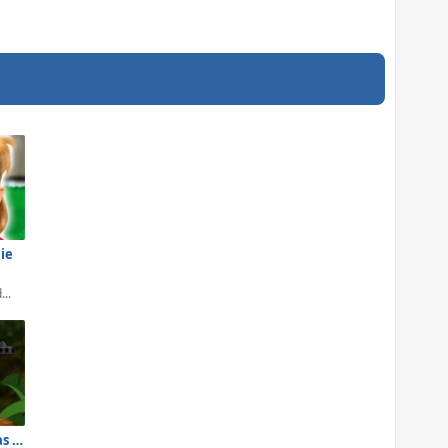
ie
...
Ultimate Mamas Boy