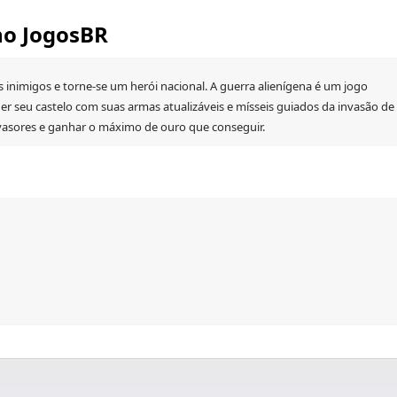
no JogosBR
inimigos e torne-se um herói nacional. A guerra alienígena é um jogo
r seu castelo com suas armas atualizáveis e mísseis guiados da invasão de
invasores e ganhar o máximo de ouro que conseguir.