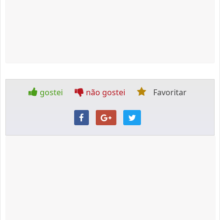
gostei
não gostei
Favoritar