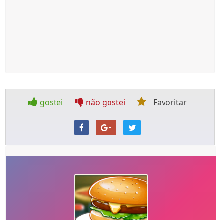
gostei
não gostei
Favoritar