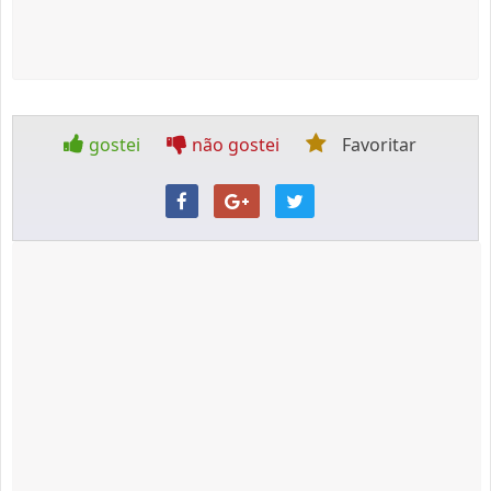
gostei
não gostei
Favoritar