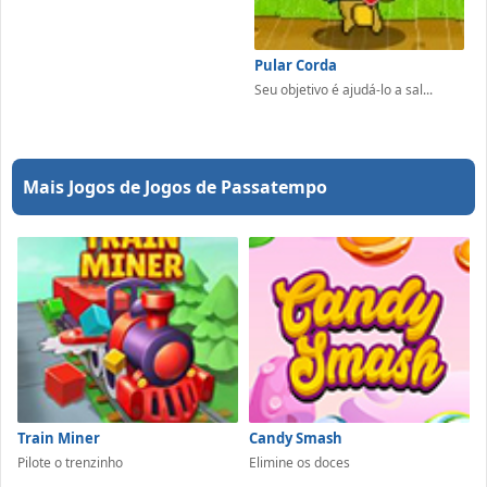
Pular Corda
Seu objetivo é ajudá-lo a sal...
Mais Jogos de Jogos de Passatempo
Train Miner
Candy Smash
Pilote o trenzinho
Elimine os doces