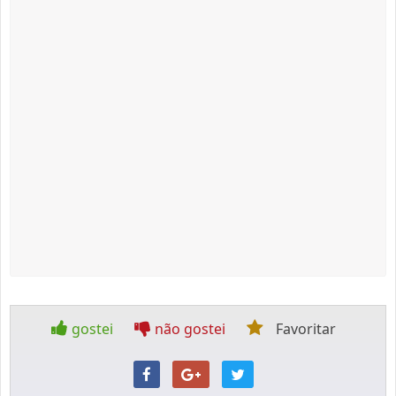
gostei
não gostei
Favoritar