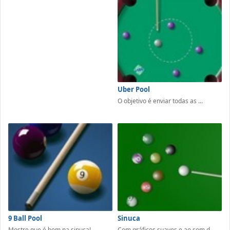
Uber Pool
O objetivo é enviar todas as ...
9 Ball Pool
Sinuca
Mostre que é bom na sinuca! ...
Com gráficos suaves e ao som d...