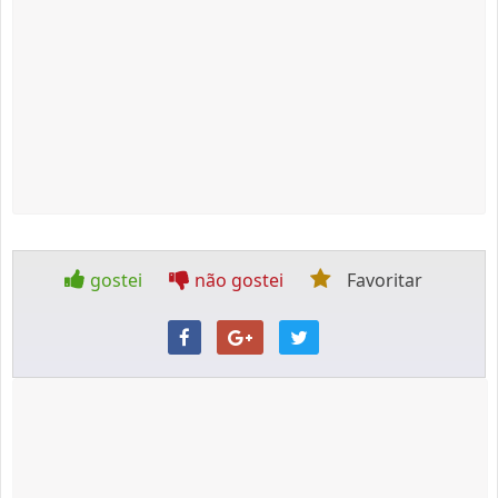
gostei
não gostei
Favoritar