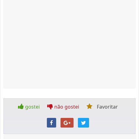
gostei
não gostei
Favoritar