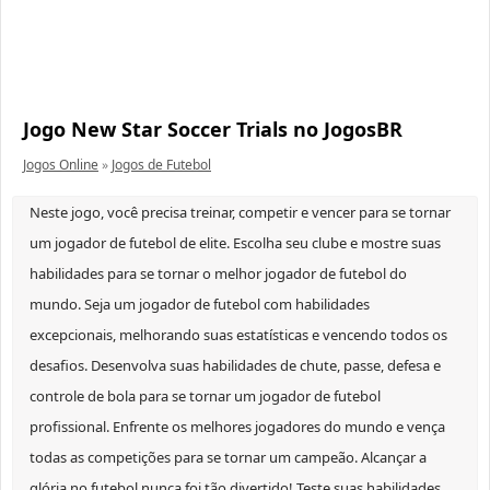
Jogo New Star Soccer Trials no JogosBR
Jogos Online
»
Jogos de Futebol
Neste jogo, você precisa treinar, competir e vencer para se tornar
um jogador de futebol de elite. Escolha seu clube e mostre suas
habilidades para se tornar o melhor jogador de futebol do
mundo. Seja um jogador de futebol com habilidades
excepcionais, melhorando suas estatísticas e vencendo todos os
desafios. Desenvolva suas habilidades de chute, passe, defesa e
controle de bola para se tornar um jogador de futebol
profissional. Enfrente os melhores jogadores do mundo e vença
todas as competições para se tornar um campeão. Alcançar a
glória no futebol nunca foi tão divertido! Teste suas habilidades