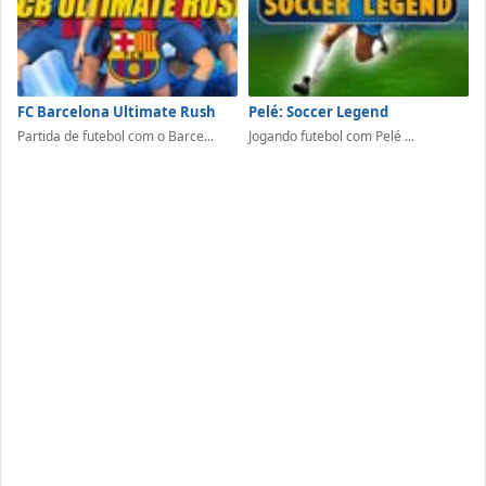
FC Barcelona Ultimate Rush
Pelé: Soccer Legend
Partida de futebol com o Barce...
Jogando futebol com Pelé ...