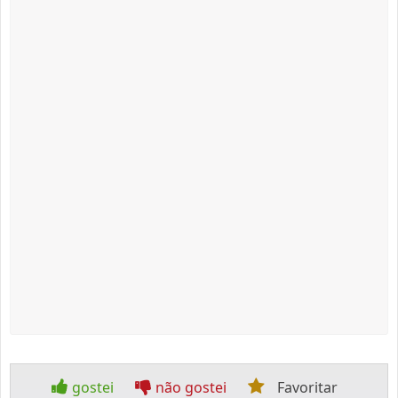
gostei
não gostei
Favoritar