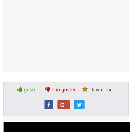
gostei
não gostei
Favoritar