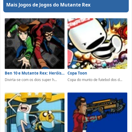
Mais Jogos de Jogos do Mutante Rex
Ben 10 e Mutante Rex: Heróis Unidos
Copa Toon
Divirta-se com os dois super h...
Copa do munto de futebol dos d...