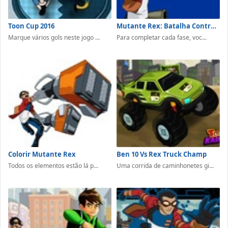
Toon Cup 2016
Mutante Rex: Batalha Contra Dinossauros
Marque vários gols neste jogo ...
Para completar cada fase, voc...
Colorir Mutante Rex
Ben 10 Vs Rex Truck Champ
Todos os elementos estão lá p...
Uma corrida de caminhonetes gi...