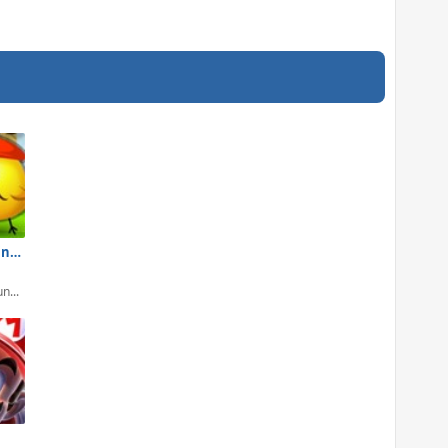
Galinha Pintadinha: Super Irmãs
n...