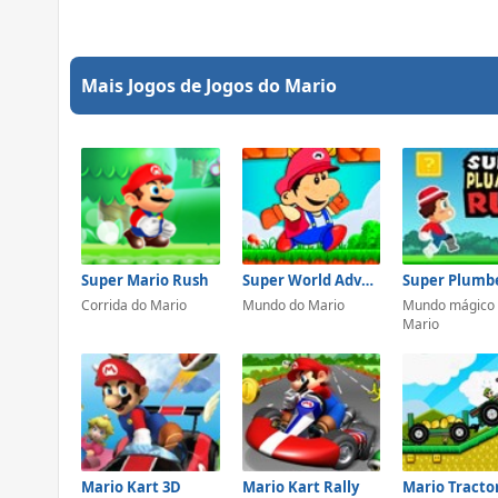
Mais Jogos de Jogos do Mario
Super Mario Rush
Super World Adventure
Corrida do Mario
Mundo do Mario
Mundo mágico
Mario
Mario Kart 3D
Mario Kart Rally
Mario Tracto