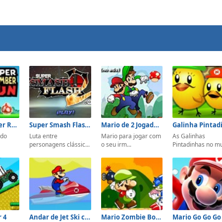
Super Plumber Run
Super Smash Flash 2 v0.9b
Mario de 2 Jogadores
 do
Luta entre
Mario para jogar com
As Galinhas
personagens clássic...
o seu irm...
Pintadinhas no mu
r 4
Andar de Jet Ski com Mario
Mario Zombie Bomber
Mario Go Go Go